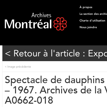
À propos
La section des archi
Charte d'utilisation
Nous joindre
< Retour à l'article : Exp
<
Image précédente
Spectacle de dauphins 
– 1967. Archives de la
A0662-018