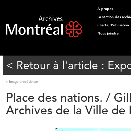
À propos
La section des archi
Charte d'utilisation
Nous joindre
< Retour à l'article : Exp
<
Image précédente
Place des nations. / Gi
Archives de la Ville d