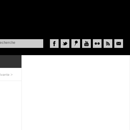
Facebook
Twitter
Historypin
YouTube
Flickr
RSS
Courriel
ivante
>