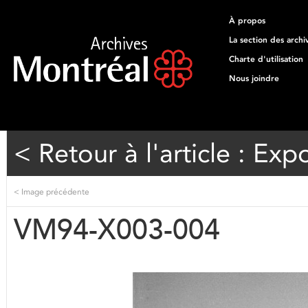
À propos
La section des archi
Charte d'utilisation
Nous joindre
< Retour à l'article : Expo
<
Image précédente
VM94-X003-004