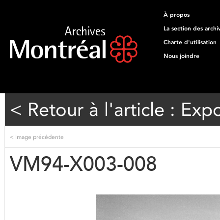
À propos
La section des archi
Charte d'utilisation
Nous joindre
< Retour à l'article : Expo
<
Image précédente
VM94-X003-008