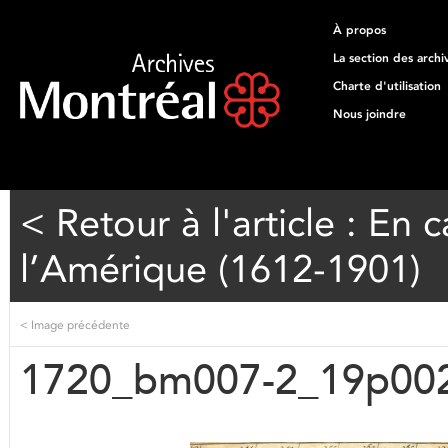
À propos
La section des archi
Charte d'utilisation
Nous joindre
< Retour à l'article : En
l’Amérique (1612-1901)
<
Image précédente
1720_bm007-2_19p00