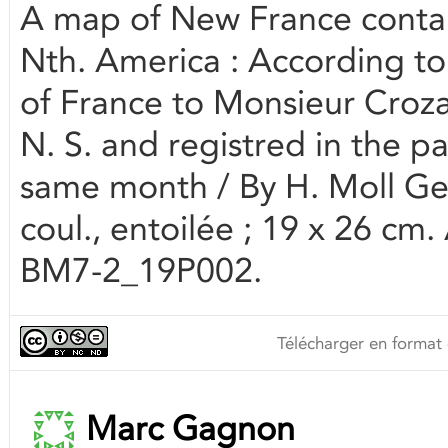
A map of New France contai
Nth. America : According to
of France to Monsieur Croza
N. S. and registred in the pa
same month / By H. Moll Geo
coul., entoilée ; 19 x 26 cm.
BM7-2_19P002.
Télécharger en format 
Marc Gagnon