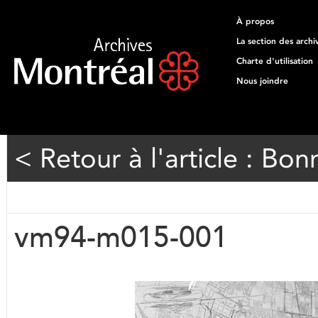
À propos
La section des archi
Charte d'utilisation
Nous joindre
< Retour à l'article : Bo
vm94-m015-001