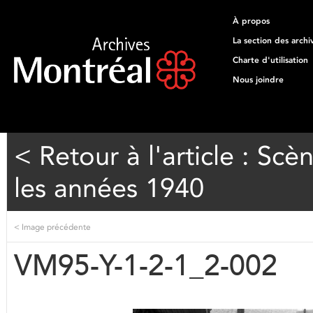
À propos
La section des archi
Charte d'utilisation
Nous joindre
< Retour à l'article : Sc
les années 1940
<
Image précédente
VM95-Y-1-2-1_2-002