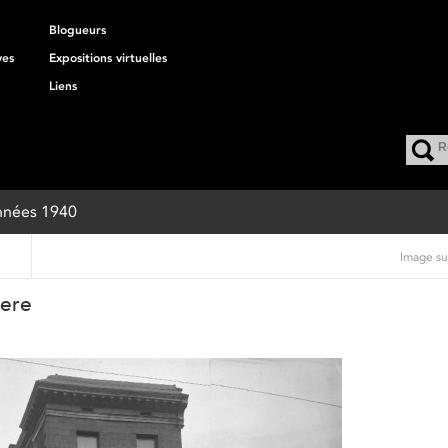
Blogueurs
ves
Expositions virtuelles
Liens
années 1940
Image su
ere