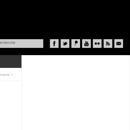
Facebook
Twitter
Historypin
YouTube
Flickr
RSS
Courriel
ivante
>