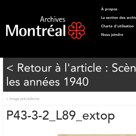
À propos
La section des archi
Charte d'utilisation
Nous joindre
< Retour à l'article : Sc
les années 1940
<
Image précédente
P43-3-2_L89_extop