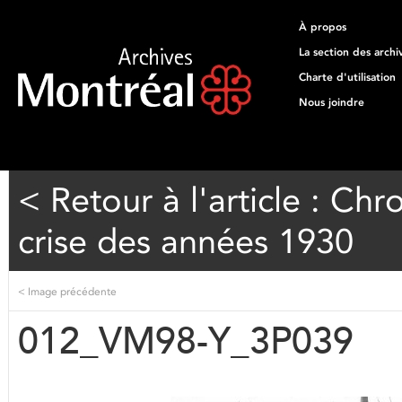
À propos
La section des archi
Charte d'utilisation
Nous joindre
< Retour à l'article : Ch
crise des années 1930
<
Image précédente
012_VM98-Y_3P039