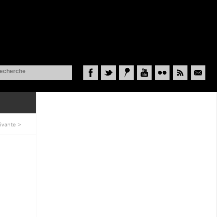
Facebook
Twitter
Historypin
YouTube
Flickr
RSS
Courriel
ivante
>