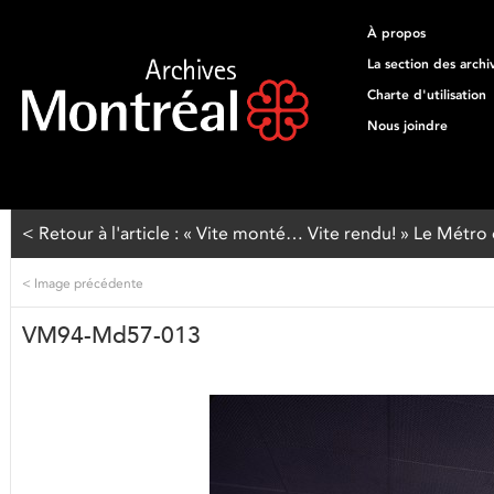
À propos
La section des archi
Charte d'utilisation
Nous joindre
< Retour à l'article : « Vite monté… Vite rendu! » Le Métro
<
Image précédente
VM94-Md57-013