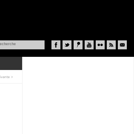
Facebook
Twitter
Historypin
YouTube
Flickr
RSS
Courriel
ivante
>