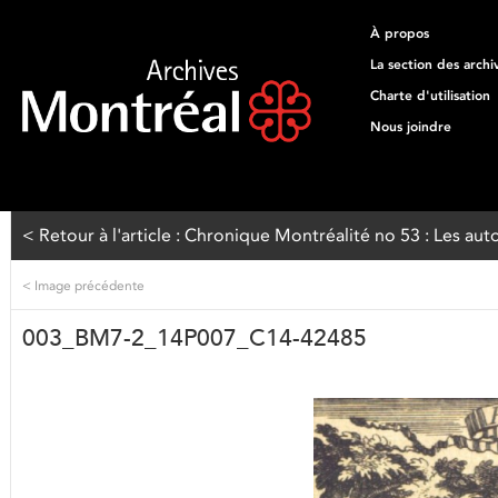
À propos
La section des archi
Charte d'utilisation
Nous joindre
< Retour à l'article : Chronique Montréalité no 53 : Les aut
<
Image précédente
003_BM7-2_14P007_C14-42485