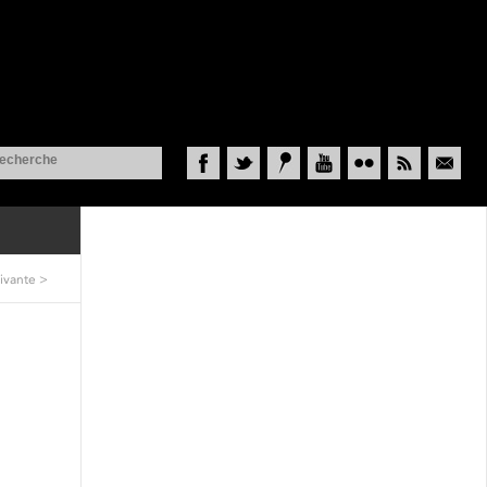
Facebook
Twitter
Historypin
YouTube
Flickr
RSS
Courriel
ivante
>