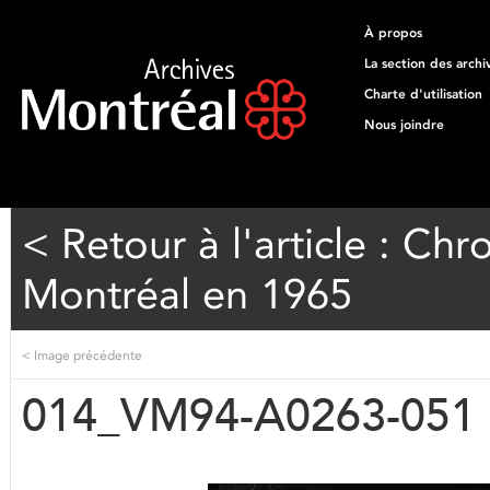
À propos
La section des archi
Charte d'utilisation
Nous joindre
< Retour à l'article : Ch
Montréal en 1965
<
Image précédente
014_VM94-A0263-051