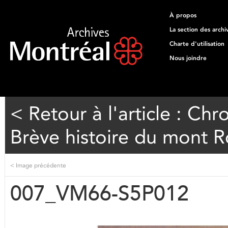
À propos
La section des archi
Charte d'utilisation
Nous joindre
< Retour à l'article : Ch
Brève histoire du mont R
<
Image précédente
007_VM66-S5P012