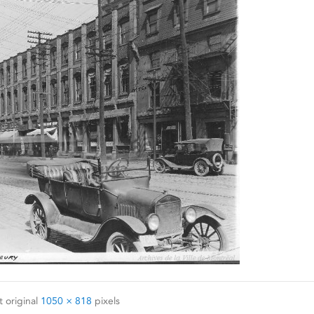
 original
1050 × 818
pixels