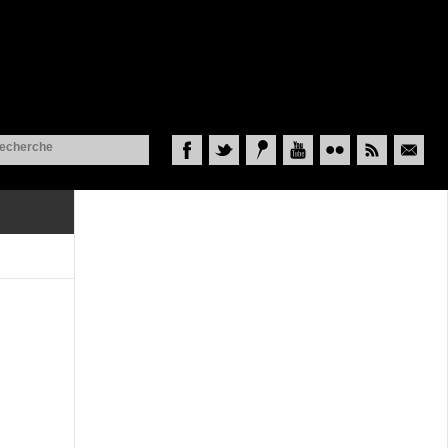
Facebook
Twitter
Historypin
YouTube
Flickr
RSS
Courriel