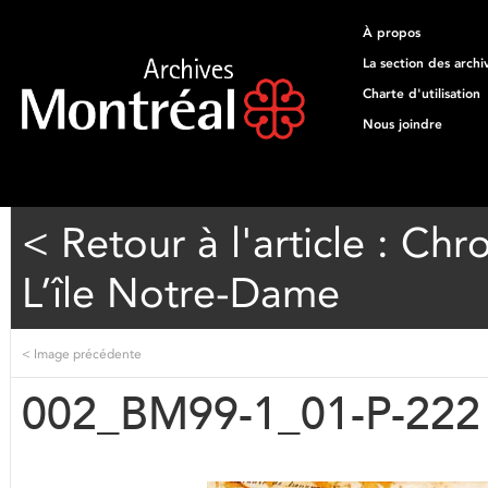
À propos
La section des archi
Charte d'utilisation
Nous joindre
< Retour à l'article : Ch
L’île Notre-Dame
<
Image précédente
002_BM99-1_01-P-222