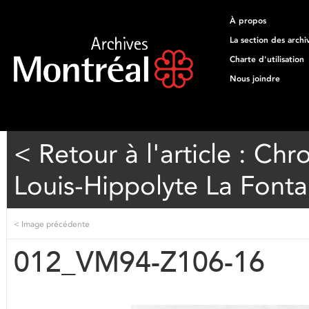
À propos
La section des archi
Charte d'utilisation
Nous joindre
< Retour à l'article : Ch
Louis-Hippolyte La Fonta
<
Image précédente
012_VM94-Z106-16