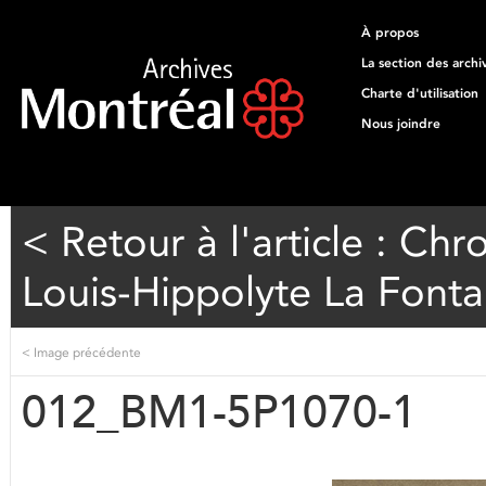
À propos
La section des archi
Charte d'utilisation
Nous joindre
< Retour à l'article : Ch
Louis-Hippolyte La Fonta
<
Image précédente
012_BM1-5P1070-1