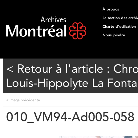
À propos
La section des archi
Charte d'utilisation
Nous joindre
< Retour à l'article : Ch
Louis-Hippolyte La Fonta
<
Image précédente
010_VM94-Ad005-058