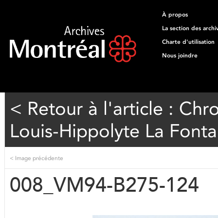
À propos
La section des archi
Charte d'utilisation
Nous joindre
< Retour à l'article : Ch
Louis-Hippolyte La Fonta
<
Image précédente
008_VM94-B275-124