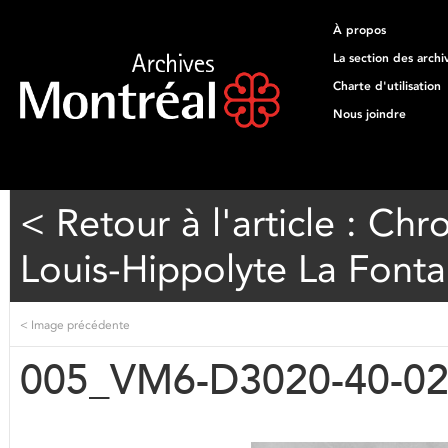
À propos
La section des archi
Charte d'utilisation
Nous joindre
< Retour à l'article : Ch
Louis-Hippolyte La Fonta
<
Image précédente
005_VM6-D3020-40-0