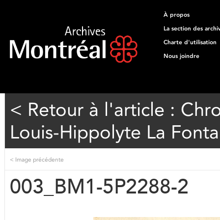
À propos
La section des archi
Charte d'utilisation
Nous joindre
< Retour à l'article : Ch
Louis-Hippolyte La Fonta
<
Image précédente
003_BM1-5P2288-2