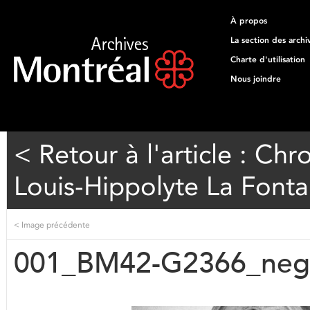
À propos
La section des archi
Charte d'utilisation
Nous joindre
< Retour à l'article : Ch
Louis-Hippolyte La Fonta
<
Image précédente
001_BM42-G2366_neg