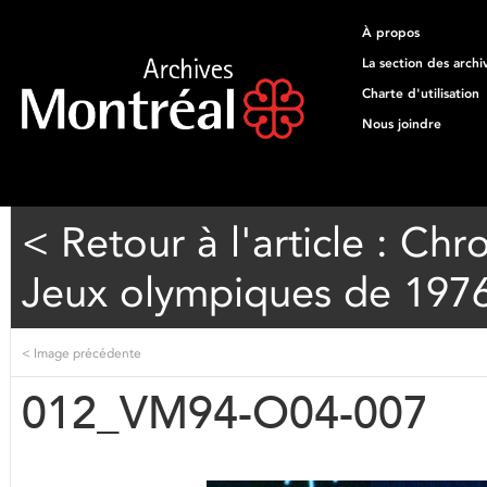
À propos
La section des archi
Charte d'utilisation
Nous joindre
< Retour à l'article : Ch
Jeux olympiques de 197
<
Image précédente
012_VM94-O04-007