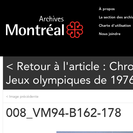
À propos
La section des archi
Charte d'utilisation
Nous joindre
< Retour à l'article : Ch
Jeux olympiques de 197
<
Image précédente
008_VM94-B162-178