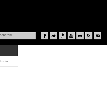
Facebook
Twitter
Historypin
YouTube
Flickr
RSS
Courriel
ivante
>