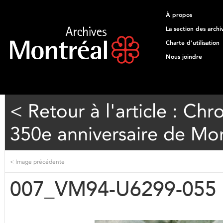
À propos
La section des archi
Charte d'utilisation
Nous joindre
< Retour à l'article : Ch
350e anniversaire de Mon
<
Image précédente
007_VM94-U6299-055