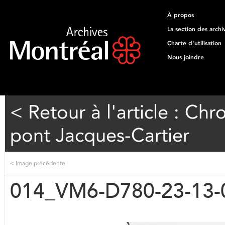
À propos
La section des archi
Charte d'utilisation
Nous joindre
< Retour à l'article : Ch
pont Jacques-Cartier
<
Image précédente
014_VM6-D780-23-13-