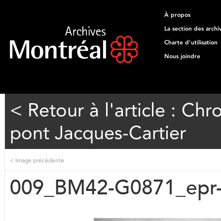
À propos
La section des archi
Charte d'utilisation
Nous joindre
< Retour à l'article : Ch
pont Jacques-Cartier
<
Image précédente
009_BM42-G0871_epr