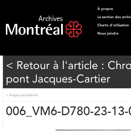
À propos
La section des archi
Charte d'utilisation
Nous joindre
< Retour à l'article : Ch
pont Jacques-Cartier
<
Image précédente
006_VM6-D780-23-13-