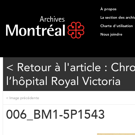
À propos
La section des archi
Charte d'utilisation
Nous joindre
< Retour à l'article : Ch
l’hôpital Royal Victoria
<
Image précédente
006_BM1-5P1543