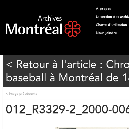
À propos
La section des archi
Charte d'utilisation
Nous joindre
< Retour à l'article : Ch
baseball à Montréal de 
<
Image précédente
012_R3329-2_2000-00