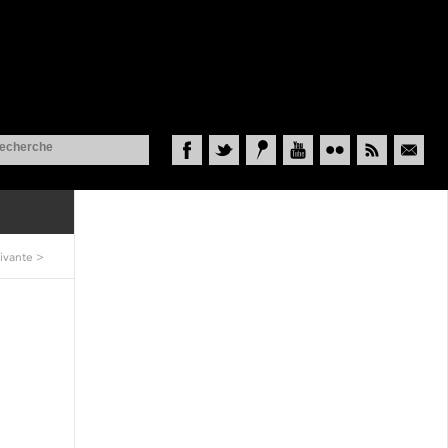
Facebook
Twitter
Historypin
YouTube
Flickr
RSS
Courriel
ivante
>