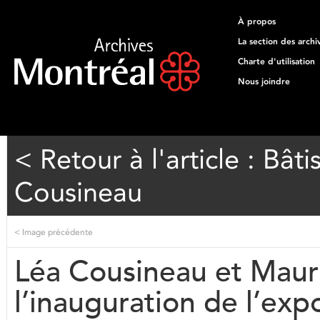
À propos
La section des archi
Charte d'utilisation
Nous joindre
< Retour à l'article : Bât
Cousineau
<
Image précédente
Léa Cousineau et Mauri
l’inauguration de l’exp