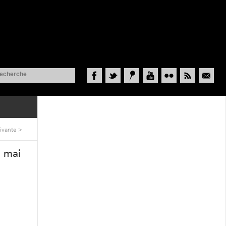
Facebook
Twitter
Historypin
YouTube
Flickr
RSS
Courriel
ivante
>
9 mai