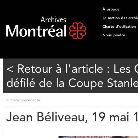
À propos
La section des archi
Charte d'utilisation
Nous joindre
< Retour à l'article : Le
défilé de la Coupe Stanl
<
Image précédente
Jean Béliveau, 19 mai