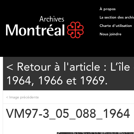
À propos
La section des archi
Charte d'utilisation
Nous joindre
< Retour à l'article : L’î
1964, 1966 et 1969.
<
Image précédente
VM97-3_05_088_1964