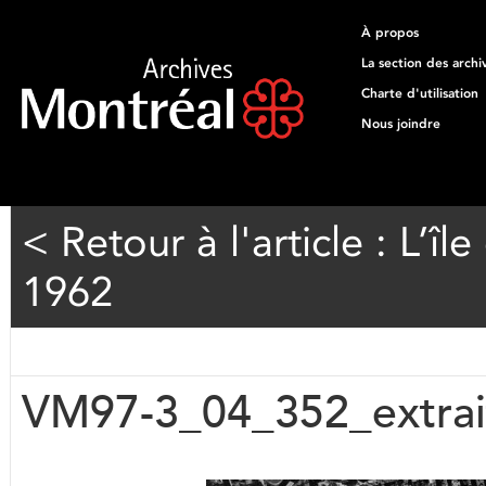
À propos
La section des archi
Charte d'utilisation
Nous joindre
< Retour à l'article : L’î
1962
VM97-3_04_352_extrai