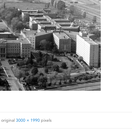
 original
3000 × 1990
pixels