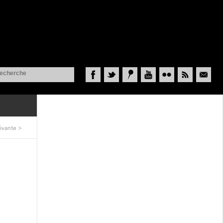
Facebook
Twitter
Historypin
YouTube
Flickr
RSS
Courriel
ivante
>