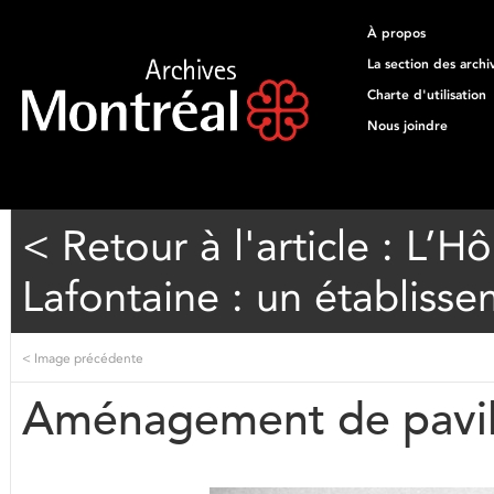
À propos
La section des archi
Charte d'utilisation
Nous joindre
< Retour à l'article : L’H
Lafontaine : un établiss
<
Image précédente
Aménagement de pavillo