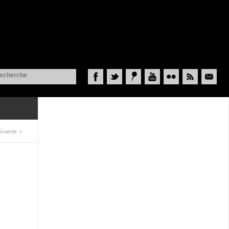
Facebook
Twitter
Historypin
YouTube
Flickr
RSS
Courriel
ivante
>