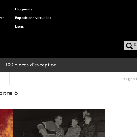
Blogueurs
ves
Expositions virtuelles
Liens
l – 100 pièces d’exception
Image su
itre 6