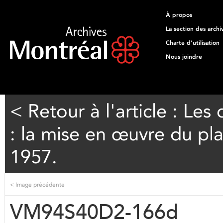
À propos
La section des archi
Charte d'utilisation
Nous joindre
< Retour à l'article : Les
: la mise en œuvre du pl
1957.
<
Image précédente
VM94S40D2-166d