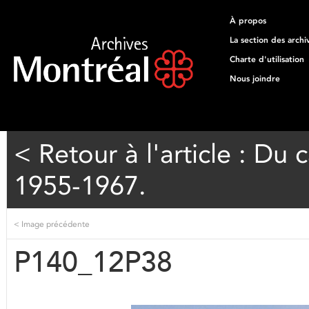
À propos
La section des archi
Charte d'utilisation
Nous joindre
< Retour à l'article : D
1955-1967.
<
Image précédente
P140_12P38