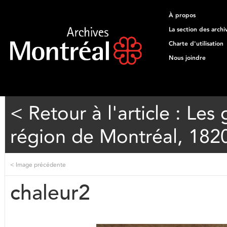
À propos
La section des archi
Charte d'utilisation
Nous joindre
< Retour à l'article : Les
région de Montréal, 182
<
Image précédente
chaleur2