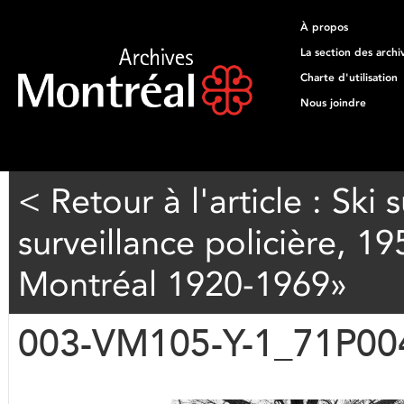
À propos
La section des archi
Charte d'utilisation
Nous joindre
< Retour à l'article : Ski
surveillance policière, 195
Montréal 1920-1969»
003-VM105-Y-1_71P00