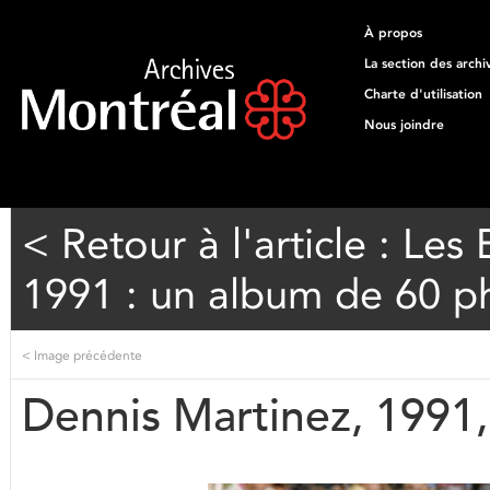
À propos
La section des archi
Charte d'utilisation
Nous joindre
< Retour à l'article : Le
1991 : un album de 60 p
<
Image précédente
Dennis Martinez, 199