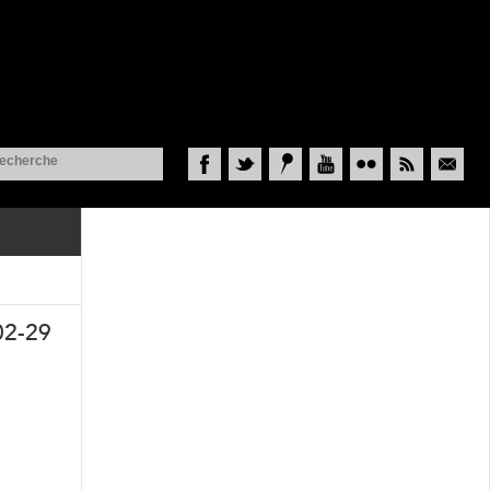
Facebook
Twitter
Historypin
YouTube
Flickr
RSS
Courriel
02-29