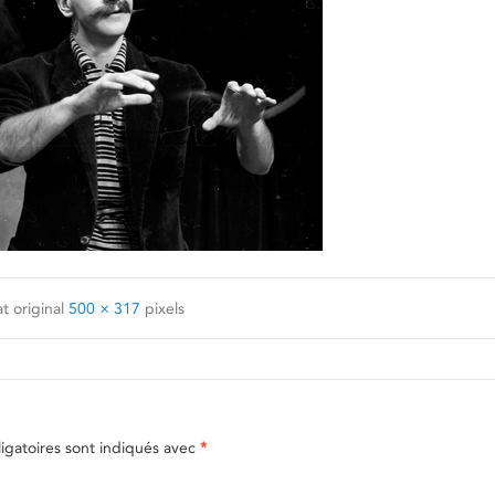
t original
500 × 317
pixels
gatoires sont indiqués avec
*