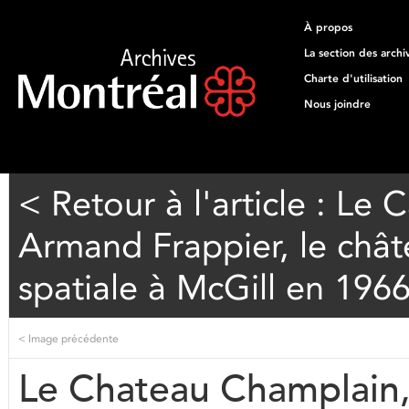
À propos
La section des archi
Charte d'utilisation
Nous joindre
< Retour à l'article : Le
Armand Frappier, le chât
spatiale à McGill en 196
<
Image précédente
Le Chateau Champlain